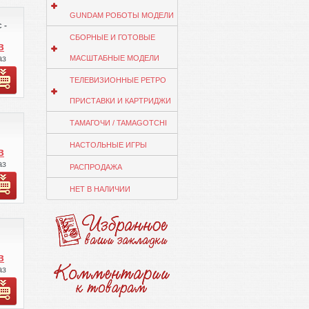
GUNDAM РОБОТЫ МОДЕЛИ
 -
СБОРНЫЕ И ГОТОВЫЕ
в
аз
МАСШТАБНЫЕ МОДЕЛИ
ТЕЛЕВИЗИОННЫЕ РЕТРО
ПРИСТАВКИ И КАРТРИДЖИ
т
ТАМАГОЧИ / TAMAGOTCHI
НАСТОЛЬНЫЕ ИГРЫ
в
аз
РАСПРОДАЖА
ко
НЕТ В НАЛИЧИИ
з
т
те
в
 ВК
аз
ко
.
з