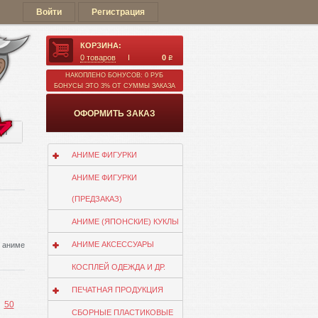
Войти
Регистрация
КОРЗИНА:
0
товаров
0
q
НАКОПЛЕНО БОНУСОВ: 0 РУБ
БОНУСЫ ЭТО 3% ОТ СУММЫ ЗАКАЗА
ОФОРМИТЬ ЗАКАЗ
ии
АНИМЕ ФИГУРКИ
АНИМЕ ФИГУРКИ
(ПРЕДЗАКАЗ)
АНИМЕ (ЯПОНСКИЕ) КУКЛЫ
АНИМЕ АКСЕССУАРЫ
) аниме
КОСПЛЕЙ ОДЕЖДА И ДР.
ПЕЧАТНАЯ ПРОДУКЦИЯ
50
СБОРНЫЕ ПЛАСТИКОВЫЕ