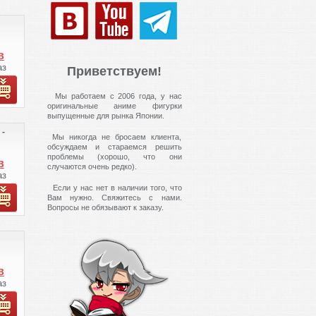
т
те
в
 ВК
аз
Приветствуем!
ко
.
з
Мы работаем с 2006 года, у нас
оригинальные аниме фигурки
т
выпущенные для рынка Японии.
 -
Мы никогда не бросаем клиента,
обсуждаем и стараемся решить
те
проблемы (хорошо, что они
в
случаются очень редко).
 ВК
аз
ко
.
Если у нас нет в наличии того, что
Вам нужно. Свяжитесь с нами.
з
Вопросы не обязывают к заказу.
т
те
в
 ВК
аз
ко
.
з