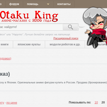
з
форум
помощь
контакты
iece" или "Наруто". Лучше делайте запрос на латинице.
Расширенный поиск
книги
японские куклы
модели роботов и др.
нет в налич
едзаказ)
каз)
ску в Японии. Оригинальные аниме фигурки купить в России. Продажа (бронирование
Показывать по:
10
20
иту
-
по цене