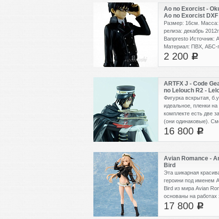
Ao no Exorcist - Ok
Ao no Exorcist DXF
Размер: 16см. Масса: 
релиза: декабрь 2012г
Banpresto Источник: A
Материал: ПВХ, АБС-
2 200
c
ARTFX J - Code Ge
no Lelouch R2 - Lel
Lamperouge Code Bl
Фигурка вскрытая, б.у
Encore! ver. (б.у)
идеальное, пленки на
комплекте есть две з
(они одинаковые). См
16 800
фотографии. Крайне 
c
Avian Romance - Am
Bird
Эта шикарная красив
героини под именем A
Bird из мира Avian Ro
основаны на работах 
17 800
Автор додзинси и арт
c
красивыми рисунками