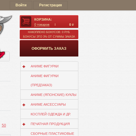
Войти
Регистрация
КОРЗИНА:
0
товаров
0
q
НАКОПЛЕНО БОНУСОВ: 0 РУБ
БОНУСЫ ЭТО 3% ОТ СУММЫ ЗАКАЗА
ОФОРМИТЬ ЗАКАЗ
ии
АНИМЕ ФИГУРКИ
АНИМЕ ФИГУРКИ
(ПРЕДЗАКАЗ)
АНИМЕ (ЯПОНСКИЕ) КУКЛЫ
АНИМЕ АКСЕССУАРЫ
КОСПЛЕЙ ОДЕЖДА И ДР.
ПЕЧАТНАЯ ПРОДУКЦИЯ
50
СБОРНЫЕ ПЛАСТИКОВЫЕ