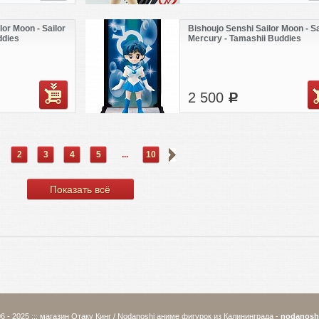
lor Moon - Sailor
Bishoujo Senshi Sailor Moon - Sa
ddies
Mercury - Tamashii Buddies
2 500
c
2
3
4
5
...
10
Показать всё
6 - 2025 ::: магазин Отаку Кинг / Nodanoshi аниме фигурок из Калининграда -
nodanosh