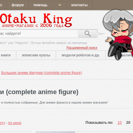
з
форум
помощь
контакты
iece" или "Наруто". Лучше делайте запрос на латинице.
Расширенный поиск
книги
японские куклы
модели роботов и др.
нет в налич
Большие аниме фигурки (complete anime figure)
(complete anime figure)
 и полностью собранные. Для аниме фаната в нашем аниме магазине!
Показывать по:
10
20
иту
-
по цене