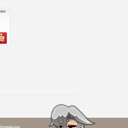
ilor
i@gmail.com