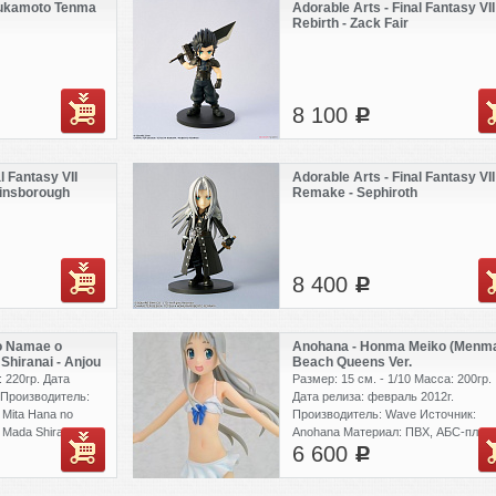
sukamoto Tenma
Adorable Arts - Final Fantasy VII
Rebirth - Zack Fair
8 100
c
l Fantasy VII
Adorable Arts - Final Fantasy VII
insborough
Remake - Sephiroth
8 400
c
o Namae o
Anohana - Honma Meiko (Menm
Shiranai - Anjou
Beach Queens Ver.
 220гр. Дата
Размер: 15 см. - 1/10 Масса: 200гр.
 Производитель:
Дата релиза: февраль 2012г.
 Mita Hana no
Производитель: Wave Источник:
 Mada Shiranai
Anohana Материал: ПВХ, АБС-пласт
6 600
пластик
c