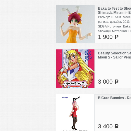
Анми выставляет в Я
фестивале Комикете.
Baka to Test to Sho
можно посмотреть на 
Shimada Minami - E
https://www.pixiv.net/
Размер: 16.5см. Масса
id=212801. Мягкие па
релиза: декабрь 2011г
красивые аниме деву
SEGA Источник: Baka t
фигурки делаются по 
Shokanju Материал: П
похожи на свои прото
1 900
c
Beauty Selection Ser
Moon S - Sailor Ven
3 000
c
BiCute Bunnies - Ra
3 400
c