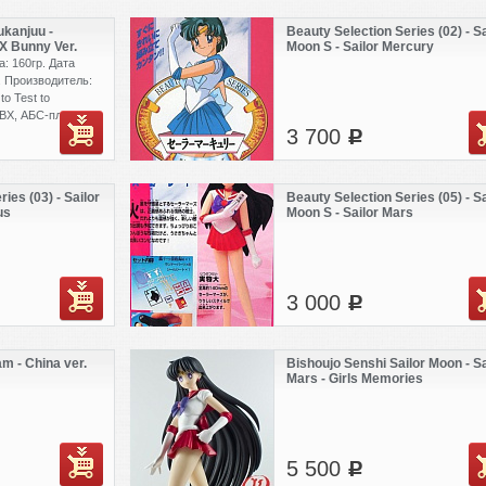
понии на аниме
 Работы автора
ukanjuu -
Beauty Selection Series (02) - Sa
его странице -
X Bunny Ver.
Moon S - Sailor Mercury
member.php?
: 160гр. Дата
стельные тона,
. Производитель:
шки. Аниме
o Test to
артам и крайне
ВХ, АБС-пластик
типы.
3 700
c
ies (03) - Sailor
Beauty Selection Series (05) - Sa
us
Moon S - Sailor Mars
3 000
c
m - China ver.
Bishoujo Senshi Sailor Moon - Sa
Mars - Girls Memories
5 500
c