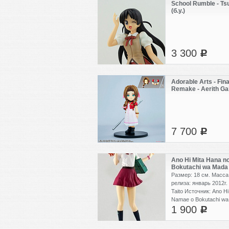
School Rumble - T
(б.у.)
3 300
c
Adorable Arts - Fina
Remake - Aerith Ga
7 700
c
Ano Hi Mita Hana n
Bokutachi wa Mada 
Naruko
Размер: 18 см. Масса:
релиза: январь 2012г.
Taito Источник: Ano Hi
Namae o Bokutachi wa
1 900
Материал: ПВХ, АБС-
c