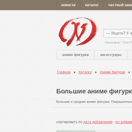
новости
каталог
частный зака
Например: "One P
аниме фигурки
аксессуары
Главная
Каталог
Аниме фигурки
Большие аниме фигурки 
Большие и средние аниме фигурки. Покрашенные
сортировать по
дате добавления
-
по алфав