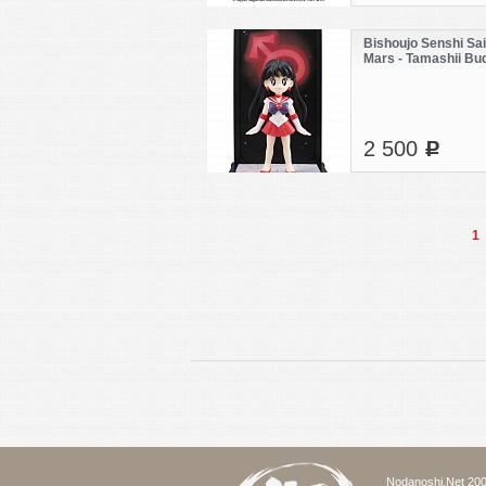
Bishoujo Senshi Sai
Mars - Tamashii Bu
2 500
c
1
Nodanoshi.Net 200