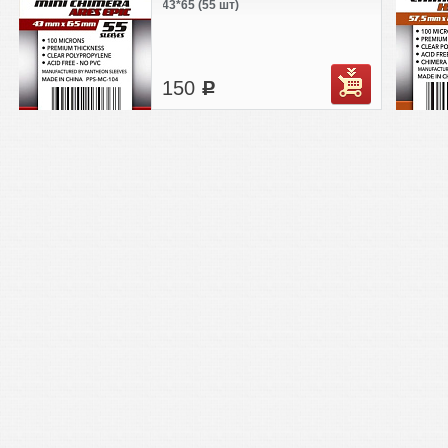
43*65 (55 шт)
150
c