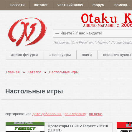
новости
каталог
частный заказ
форум
помощь
Например: "One Piece" или "Наруто". Лучше делай
аниме фигурки
аксессуары
книги
японские куклы
Главная
Каталог
Настольные игры
Настольные игры
сортировать по
дате добавления
-
по алфавиту
-
по цене
Протекторы LC-012 Гефест 70*110
(110 шт)