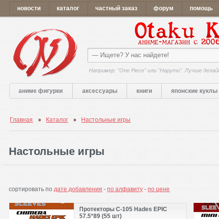
новости
каталог
частный заказ
форум
помощь
Например: "One Piece" или "Наруто". Лучше делай
аниме фигурки
аксессуары
книги
японские куклы
Главная
Каталог
Настольные игры
Настольные игры
сортировать по
дате добавления
-
по алфавиту
-
по цене
Протекторы C-105 Hades EPIC
57.5*89 (55 шт)