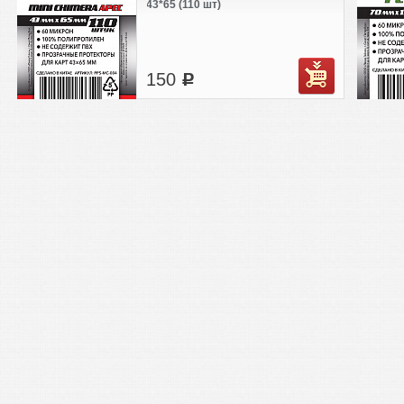
43*65 (110 шт)
150
c