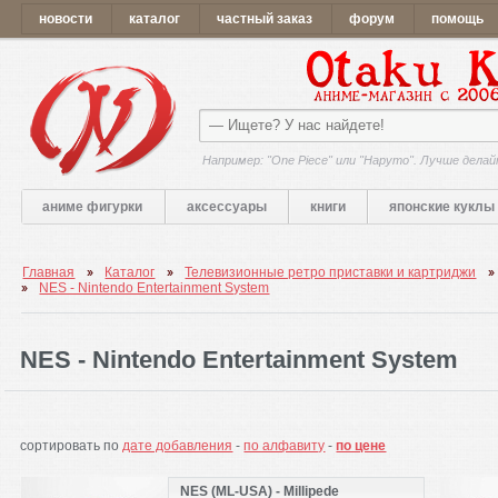
новости
каталог
частный заказ
форум
помощь
Например: "One Piece" или "Наруто". Лучше делай
аниме фигурки
аксессуары
книги
японские куклы
Главная
Каталог
Телевизионные ретро приставки и картриджи
NES - Nintendo Entertainment System
NES - Nintendo Entertainment System
сортировать по
дате добавления
-
по алфавиту
-
по цене
NES (ML-USA) - Millipede