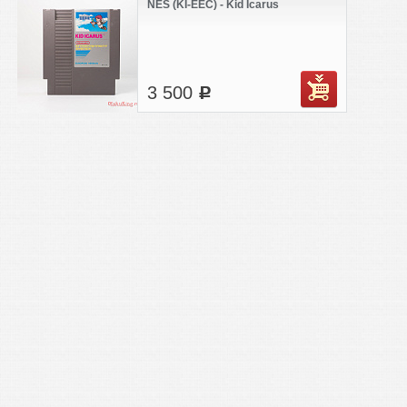
NES (KI-EEC) - Kid Icarus
3 500
c