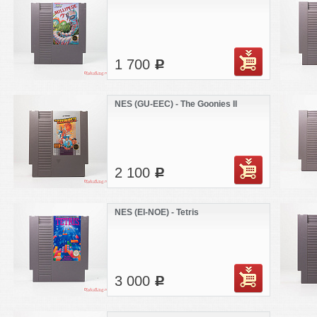
1 700
c
NES (GU-EEC) - The Goonies II
2 100
c
NES (EI-NOE) - Tetris
3 000
c