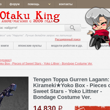
з
форум
помощь
контакты
iece" или "Наруто". Лучше делайте запрос на латинице.
Расширенный поиск
книги
японские куклы
модели роботов и др.
нет в налич
едзаказ)
 Box - Pieces of Sweet Stars - Yoko Littner - Bondage Costume Ver.
Tengen Toppa Gurren Lagann:
Kirameki★Yoko Box - Pieces 
Sweet Stars - Yoko Littner -
Bondage Costume Ver.
14 830
q