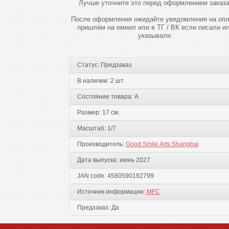
Лучше уточните это перед оформлением заказа
После оформления ожидайте уведомления на опл
пришлём на емеил или в ТГ / ВК если писали и
указывали.
Статус:
Предзаказ
В наличии:
2 шт.
Состояние товара:
А
Размер:
17 см.
Масштаб:
1/7
Производитель:
Good Smile Arts Shanghai
Дата выпуска:
июнь 2027
JAN code:
4580590192799
Источник информации:
MFC
Предзаказ:
Да