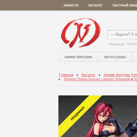
новости
каталог
частный зака
Например: "One P
аниме фигурки
аксессуары
Главная
Каталог
Аниме фигурки (пр
Tengen Toppa Gurren Lagann: Kirameki★Yoko