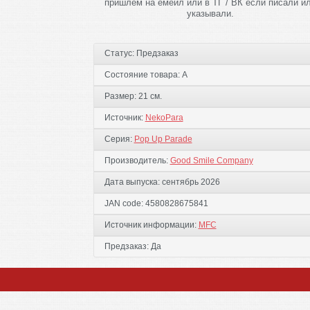
пришлём на емеил или в ТГ / ВК если писали и
указывали.
Статус:
Предзаказ
Состояние товара:
А
Размер:
21 см.
Источник:
NekoPara
Серия:
Pop Up Parade
Производитель:
Good Smile Company
Дата выпуска:
сентябрь 2026
JAN code:
4580828675841
Источник информации:
MFC
Предзаказ:
Да