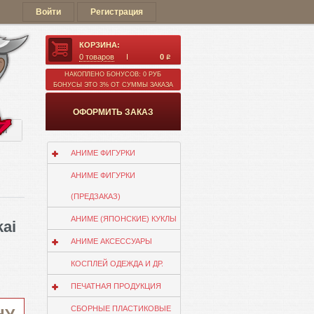
Войти
Регистрация
КОРЗИНА:
0
товаров
0
q
НАКОПЛЕНО БОНУСОВ: 0 РУБ
БОНУСЫ ЭТО 3% ОТ СУММЫ ЗАКАЗА
ОФОРМИТЬ ЗАКАЗ
ии
АНИМЕ ФИГУРКИ
АНИМЕ ФИГУРКИ
(ПРЕДЗАКАЗ)
АНИМЕ (ЯПОНСКИЕ) КУКЛЫ
kai
АНИМЕ АКСЕССУАРЫ
КОСПЛЕЙ ОДЕЖДА И ДР.
ПЕЧАТНАЯ ПРОДУКЦИЯ
СБОРНЫЕ ПЛАСТИКОВЫЕ