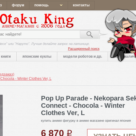
з
форум
помощь
контакты
iece" или "Наруто". Лучше делайте запрос на латинице.
Расширенный поиск
книги
японские куклы
модели роботов и др.
нет в налич
едзаказ)
hocola - Winter Clothes Ver, L
Pop Up Parade - Nekopara Se
Connect - Chocola - Winter
Clothes Ver, L
купить аниме фигурку в аниме магазине оригинал япония
6 870
q