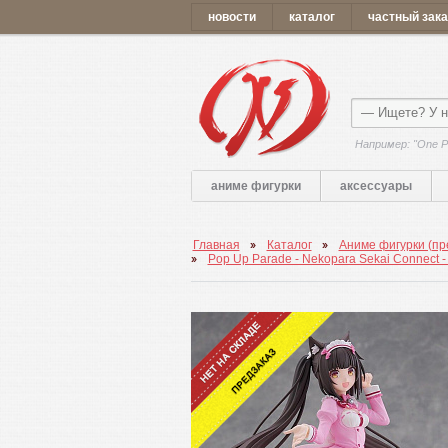
новости
каталог
частный зака
Например: "One P
аниме фигурки
аксессуары
Главная
Каталог
Аниме фигурки (пр
Pop Up Parade - Nekopara Sekai Connect - C