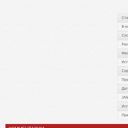
Ста
В н
Сос
Раз
Ма
Ист
Сер
Про
Дат
JAN
Ист
Пре