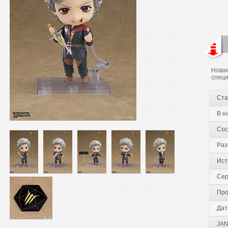
Новая
специ
Ста
В н
Сос
Раз
Ист
Сер
Про
Дат
JAN