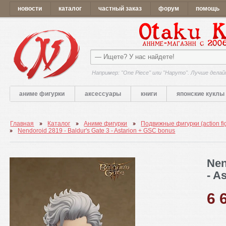
новости
каталог
частный заказ
форум
помощь
Например: "One Piece" или "Наруто". Лучше делай
аниме фигурки
аксессуары
книги
японские куклы
Главная
Каталог
Аниме фигурки
Подвижные фигурки (action fi
Nendoroid 2819 - Baldur's Gate 3 - Astarion + GSC bonus
Nen
- A
6 