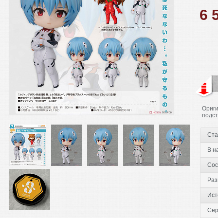
6 
Ориги
подст
Ста
В н
Сос
Раз
Ист
Сер