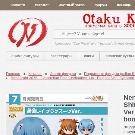
новости
каталог
частный заказ
форум
помощь
Например: "One Piece" или "Наруто". Лучше делай
аниме фигурки
аксессуары
книги
японские куклы
Главная
Каталог
Аниме фигурки
Подвижные фигурки (action fi
Nendoroid 2676 - Evangelion Shin Gekijouban: Ha - Plugsuit Ver - Ayanam
Nen
Shi
Ver
bo
Нендор
статуе