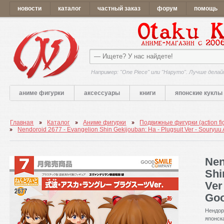
новости
каталог
частный заказ
форум
помощь
Например: "One Piece" или "Наруто". Лучше делай
аниме фигурки
аксессуары
книги
японские куклы
Главная
Каталог
Аниме фигурки
Подвижные фигурки (action fi
Nendoroid 2677 - Evangelion Shin Gekijouban: Ha - Plugsuit Ver - Souryu
Nen
Shi
Ver
Goo
Нендор
японск