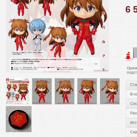
6 
Ориги
подст
Ста
В н
Сос
Раз
Ист
Сер