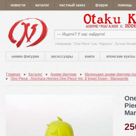
новости
каталог
частный заказ
форум
помощь
Например: "One Piece" или "Наруто". Лучше делай
аниме фигурки
аксессуары
книги
японские куклы
Главная
Каталог
Аниме фигурки
Маленькие аниме фигурки (g
One Piece - Anichara Heroes One Piece Vol. 8 Impel Down - Marguerite
One
Pie
Mar
2