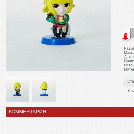
Разме
Масса
Дата 
Произ
Источ
Матер
Ста
В н
КОММЕНТАРИИ