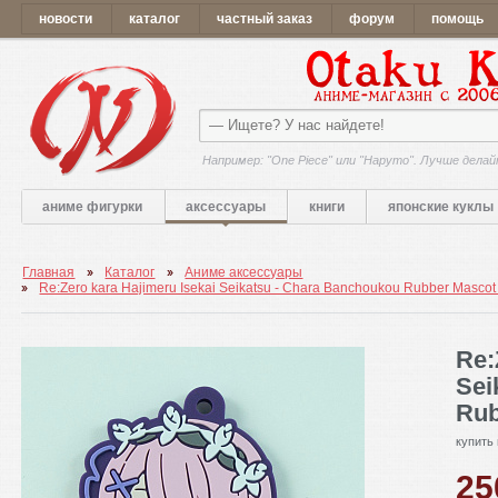
новости
каталог
частный заказ
форум
помощь
Например: "One Piece" или "Наруто". Лучше делай
аниме фигурки
аксессуары
книги
японские куклы
Главная
Каталог
Аниме аксессуары
Re:Zero kara Hajimeru Isekai Seikatsu - Chara Banchoukou Rubber Mascot
Re:
Sei
Rub
купить
2