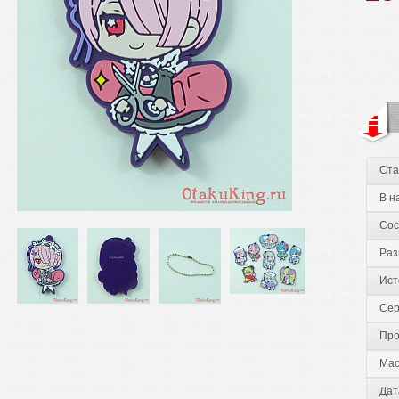
Ста
В н
Сос
Раз
Ист
Сер
Про
Мас
Дат