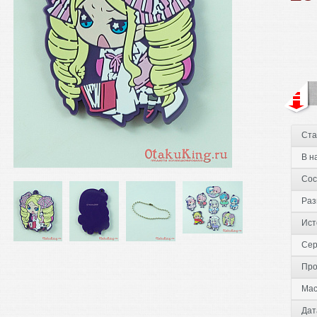
Ста
В н
Сос
Раз
Ист
Сер
Про
Мас
Дат