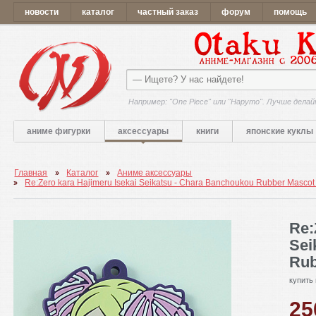
новости
каталог
частный заказ
форум
помощь
Например: "One Piece" или "Наруто". Лучше делай
аниме фигурки
аксессуары
книги
японские куклы
Главная
Каталог
Аниме аксессуары
Re:Zero kara Hajimeru Isekai Seikatsu - Chara Banchoukou Rubber Mascot 
Re:
Sei
Rub
купить
2