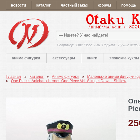
новости
каталог
частный заказ
форум
помощь
Например: "One Piece" или "Наруто". Лучше делай
аниме фигурки
аксессуары
книги
японские куклы
Главная
Каталог
Аниме фигурки
Маленькие аниме фигурки (g
One Piece - Anichara Heroes One Piece Vol. 8 Impel Down - Shiliew
One
Pie
2