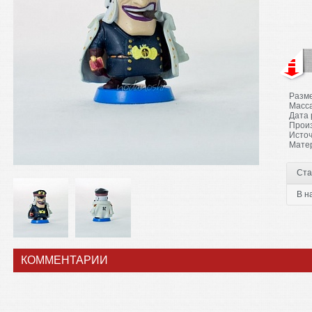
Разме
Масса
Дата 
Произ
Источ
Матер
Ста
В н
КОММЕНТАРИИ