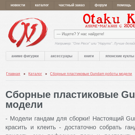
новости
каталог
частный заказ
форум
помощь
Например: "One Piece" или "Наруто". Лучше делай
аниме фигурки
аксессуары
книги
японские куклы
Главная
Каталог
Сборные пластиковые Gundam роботы модели
Сборные пластиковые G
модели
- Модели гандам для сборки! Настоящий Gu
красить и клеить - достаточно собрать га