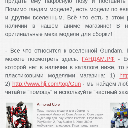
придать ему пафосную позу и поставить 
Помимо гандам моделей, есть модели по еван
и другим вселенным. Всё что есть в этом 
наличии в нашем аниме магазине! В н
оригинальные меха модели для сборки!
- Все что относится к вселенной Gundam
можете посмотреть здесь:
ГАНДАМ.РФ
- Ес
которой нет в наличии в каталоге ниже, то
пластиковыми моделями магазина: 1)
htt
2)
http://www.hlj.com/top/Gun
- мы найдём лю
читайте "помощь" и используйте "частный зак
Armored Core
Пластиковые модели для сборки по
вселенной Armored Core. Armored Core серия
видео игр для PlayStation Portable, PlayStation,
PlayStation 2, PlayStation 3, Xbox 360 и
мобильных телефонов. Игра представляет