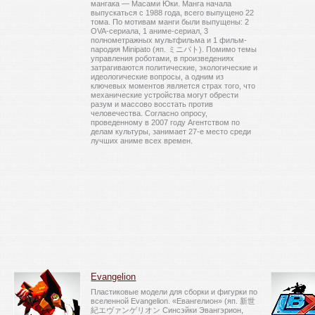
мангака — Масами Юки. Манга начала
выпускаться с 1988 года, всего выпущено 22
тома. По мотивам манги были выпущены: 2
OVA-сериала, 1 аниме-сериал, 3
полнометражных мультфильма и 1 фильм-
пародия Minipato (яп. ミニパト). Помимо темы
управления роботами, в произведениях
затрагиваются политические, экологические и
идеологические вопросы, а одним из
ключевых моментов является страх того, что
механические устройства могут обрести
разум и массово восстать против
человечества. Согласно опросу,
проведенному в 2007 году Агентством по
делам культуры, занимает 27-е место среди
лучших аниме всех времен.
Evangelion
Пластиковые модели для сборки и фигурки по
вселенной Evangelion. «Евангелион» (яп. 新世
紀エヴァンゲリオン Синсэйки Эвангэрион,