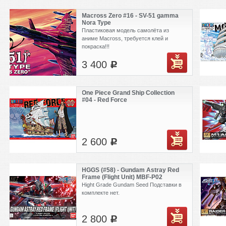
Macross Zero #16 - SV-51 gamma
Nora Type
Пластиковая модель самолёта из
аниме Macross, требуется клей и
покраска!!!
3 400
c
One Piece Grand Ship Collection
#04 - Red Force
2 600
c
HGGS (#58) - Gundam Astray Red
Frame (Flight Unit) MBF-P02
Hight Grade Gundam Seed Подставки в
комплекте нет.
2 800
c