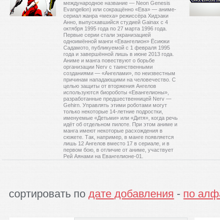
международное название — Neon Genesis
Evangelion) или сокращённо «Ева» — аниме-
сериал жанра «меха» режиссёра Хидэаки
Анно, выпускавшийся студией Gainax с 4
октября 1995 года по 27 марта 1996 года.
Первые серии стали экранизацией
одноимённой манги «Евангелион» Ёсиюки
Садамото, публикуемой с 1 февраля 1995
года и завершённой лишь в июне 2013 года.
Аниме и манга повествуют о борьбе
организации Nerv с таинственными
созданиями — «Ангелами», по неизвестным
причинам нападающими на человечество. С
целью защиты от вторжения Ангелов
используются биороботы «Евангелионы»,
разработанные предшественницей Nerv —
Gehirn. Управлять этими роботами могут
только некоторые 14-летние подростки,
именуемые «Детьми» или «Дитя», когда речь
идёт об отдельном пилоте. При этом аниме и
манга имеют некоторые расхождения в
сюжете. Так, например, в манге появляется
лишь 12 Ангелов вместо 17 в сериале, и в
первом бою, в отличие от аниме, участвует
Рей Аянами на Евангелионе-01.
сортировать по
дате добавления
-
по алф