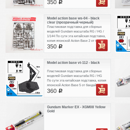
350
c
Model action base ws-04 - black
clear (прозрачный черный)
Пластиковая подставка для сборных
моделей Gundam масштаба RG / HG /
1/144 По сути эта китайская подставка,
копия японской Action Base 2 от бандай.
350
c
Model action base vt-112 - black
Пластиковая подставка для сборных
моделей Gundam масштаба RG / HG
По сути эта китайская подставка, копия
японской Action Base 5 от бандай.
360
c
Gundam Marker EX - XGM08 Yellow
Gold