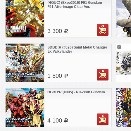
(HGUC) (Expo2016) F91 Gundam
F91 Afterimage Clear Ver.
3 300
c
SDBD:R (#026) Saint Metal Changer
Ex Valkylander
1 800
c
HGBD:R (#005) - Nu-Zeon Gundam
4 100
c