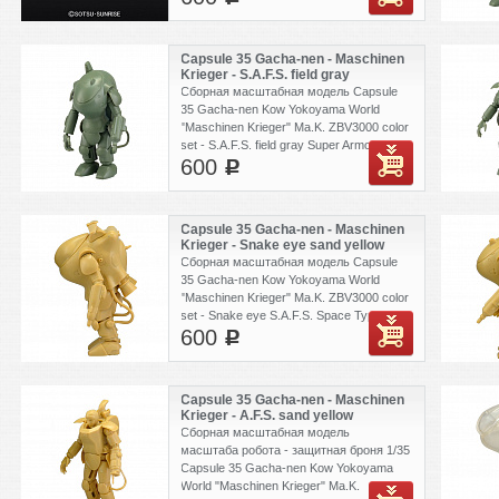
Capsule 35 Gacha-nen - Maschinen
Krieger - S.A.F.S. field gray
Сборная масштабная модель Capsule
35 Gacha-nen Kow Yokoyama World
"Maschinen Krieger" Ma.K. ZBV3000 color
set - S.A.F.S. field gray Super Armored
600
Fighting Suit. Сеты наклеек идут
c
рандомно.
Capsule 35 Gacha-nen - Maschinen
Krieger - Snake eye sand yellow
Сборная масштабная модель Capsule
35 Gacha-nen Kow Yokoyama World
"Maschinen Krieger" Ma.K. ZBV3000 color
set - Snake eye S.A.F.S. Space Type 2
600
sand yellow. Сеты наклеек идут
c
рандомно.
Capsule 35 Gacha-nen - Maschinen
Krieger - A.F.S. sand yellow
Сборная масштабная модель
масштаба робота - защитная броня 1/35
Capsule 35 Gacha-nen Kow Yokoyama
World "Maschinen Krieger" Ma.K.