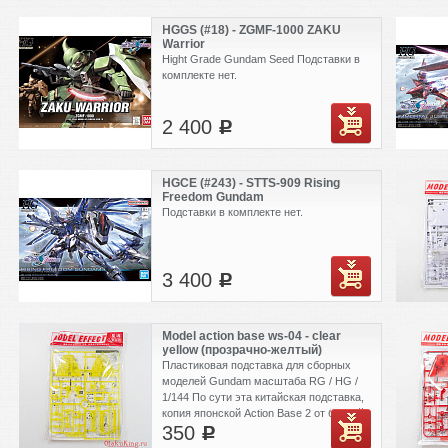
HGGS (#18) - ZGMF-1000 ZAKU
Warrior
Hight Grade Gundam Seed Подставки в
комплекте нет.
2 400
c
HGCE (#243) - STTS-909 Rising
Freedom Gundam
Подставки в комплекте нет.
3 400
c
Model action base ws-04 - clear
yellow (прозрачно-желтый)
Пластиковая подставка для сборных
моделей Gundam масштаба RG / HG /
1/144 По сути эта китайская подставка,
копия японской Action Base 2 от бандай.
350
c