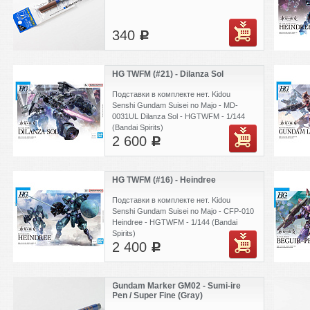
340
c
HG TWFM (#21) - Dilanza Sol
Подставки в комплекте нет. Kidou
Senshi Gundam Suisei no Majo - MD-
0031UL Dilanza Sol - HGTWFM - 1/144
(Bandai Spirits)
2 600
c
HG TWFM (#16) - Heindree
Подставки в комплекте нет. Kidou
Senshi Gundam Suisei no Majo - CFP-010
Heindree - HGTWFM - 1/144 (Bandai
Spirits)
2 400
c
Gundam Marker GM02 - Sumi-ire
Pen / Super Fine (Gray)