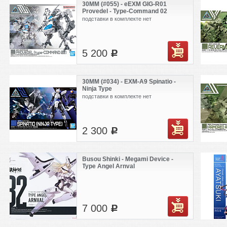
30MM (#055) - eEXM GIG-R01
Provedel - Type-Command 02
подставки в комплекте нет
5 200
c
30MM (#034) - EXM-A9 Spinatio -
Ninja Type
подставки в комплекте нет
2 300
c
Busou Shinki - Megami Device -
Type Angel Arnval
7 000
c