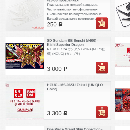
WS-06 прозрачная
Подставка для моделей гандамов.
Чисто китайская, не официальная.
Очень похожа на подставки которые
Бандай вкладывал в некоторые свои
250
модели. Некоторые гандам модели идут
c
с подставкой в комплекте.
SD Gundam BB Senshi (#400) -
Kishi Superior Dragon
RX-78 GP02A ガンダム GP02A (MLRS仕
様) (HGUC) (ガンプラ)
3 000
c
HGUC - MS-06SU Zaku II [UNIQLO
Color]
3 300
c
One Piece Grand Ship Collection -