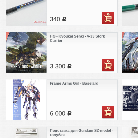
340
c
HG - Kyoukai Senki - V-33 Stork
Carrier
3 300
c
Frame Arms Girl - Baselard
6 000
c
Подставка для Gundam SZ-model -
голубая