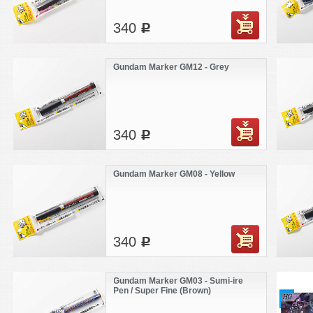
340
c
Gundam Marker GM12 - Grey
340
c
Gundam Marker GM08 - Yellow
340
c
Gundam Marker GM03 - Sumi-ire
Pen / Super Fine (Brown)