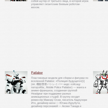
собой шутер от третьего лица, в которой игрок
управляет гигантским боевым роботом-
мехом.
Patlabor
Пластиковые модели для сборки и фигурки по
вселенной Patlabor. «Полиция будущего»[1]
(яп. 機動警察パトレイバー кидо: кэйсацу
паторэйба:, Mobile Police Patlabor) — манга и
аниме-франшиза, созданная группой
Headgear при поддержке разных
анимационных студий. В группу входит
режиссёр Мамору Осии, писатель Кадзунори
Ито, дизайнер мехи — Ютака Идзубути,
дизайнер персонажей — Акэми Такада и