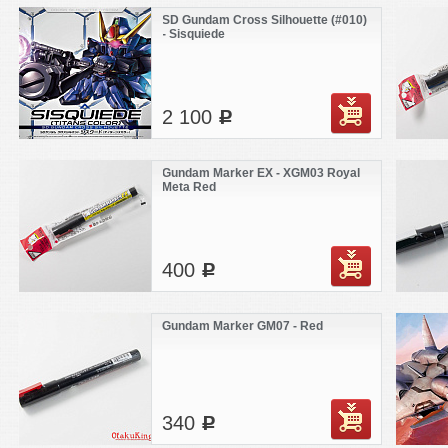
SD Gundam Cross Silhouette (#010)
- Sisquiede
2 100
c
Gundam Marker EX - XGM03 Royal
Meta Red
400
c
Gundam Marker GM07 - Red
340
c