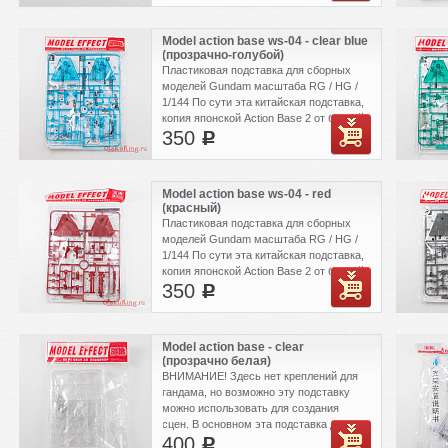
Model action base ws-04 - clear blue
(прозрачно-голубой)
Пластиковая подставка для сборных
моделей Gundam масштаба RG / HG /
1/144 По сути эта китайская подставка,
копия японской Action Base 2 от бандай.
350
c
Model action base ws-04 - red
(красный)
Пластиковая подставка для сборных
моделей Gundam масштаба RG / HG /
1/144 По сути эта китайская подставка,
копия японской Action Base 2 от бандай.
350
c
Model action base - clear
(прозрачно белая)
ВНИМАНИЕ! Здесь нет креплений для
гандама, но возможно эту подставку
можно использовать для создания
сцен. В основном эта подставка для
400
моделей S.H.Figuarts от Bandai
c