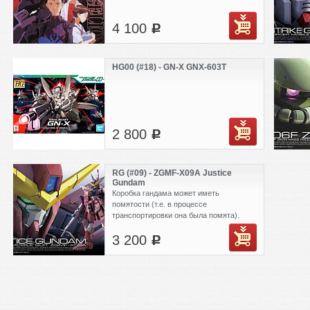
4 100
c
HG00 (#18) - GN-X GNX-603T
2 800
c
RG (#09) - ZGMF-X09A Justice
Gundam
Коробка гандама может иметь
помятости (т.е. в процессе
транспортировки она была помята).
3 200
c