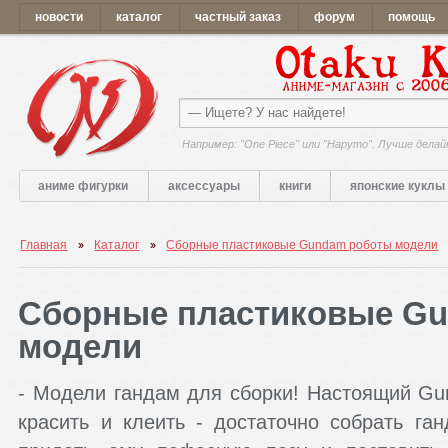
новости
каталог
частный заказ
форум
помощь
Например: "One Piece" или "Наруто". Лучше делай
аниме фигурки
аксессуары
книги
японские куклы
Главная
Каталог
Сборные пластиковые Gundam роботы модели
Сборные пластиковые G
модели
- Модели гандам для сборки! Настоящий Gu
красить и клеить - достаточно собрать га