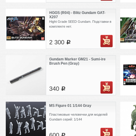
HGGS (R04) - Blitz Gundam GAT-
X207
Hight Grade SEED Gundam. Подставки в
комплекте нет.
2 300
c
Gundam Marker GM21 - Sumi-ire
Brush Pen (Gray)
340
c
MS Figure 01 1/144 Gray
Пластиковые человечки для моделей
Gundam серий: 1/144
600
c