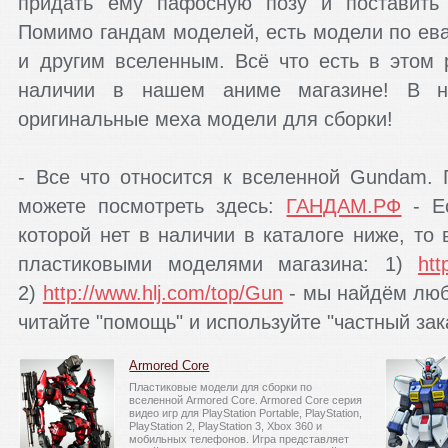
придать ему пафосную позу и поставить 
Помимо гандам моделей, есть модели по еван
и другим вселенным. Всё что есть в этом 
наличии в нашем аниме магазине! В н
оригинальные меха модели для сборки!
- Все что относится к вселенной Gundam
можете посмотреть здесь:
ГАНДАМ.РФ
- Ес
которой нет в наличии в каталоге ниже, то
пластиковыми моделями магазина: 1)
htt
2)
http://www.hlj.com/top/Gun
- мы найдём лю
читайте "помощь" и используйте "частный зак
Armored Core
Пластиковые модели для сборки по
вселенной Armored Core. Armored Core серия
видео игр для PlayStation Portable, PlayStation,
PlayStation 2, PlayStation 3, Xbox 360 и
мобильных телефонов. Игра представляет