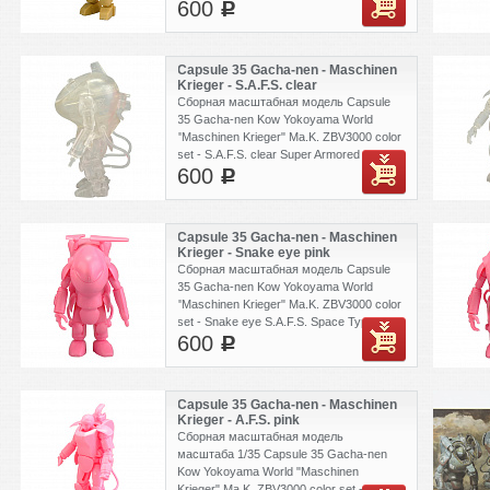
600
ZBV3000 color set - A.F.S. pink Armored
c
Fighting Suit. Сеты наклеек идут
рандомно. Kaiyodo Capsule Kit
Capsule 35 Gacha-nen - Maschinen
Krieger - S.A.F.S. clear
Сборная масштабная модель Capsule
35 Gacha-nen Kow Yokoyama World
"Maschinen Krieger" Ma.K. ZBV3000 color
set - S.A.F.S. clear Super Armored
600
Fighting Suit. Сеты наклеек идут
c
рандомно.
Capsule 35 Gacha-nen - Maschinen
Krieger - Snake eye pink
Сборная масштабная модель Capsule
35 Gacha-nen Kow Yokoyama World
"Maschinen Krieger" Ma.K. ZBV3000 color
set - Snake eye S.A.F.S. Space Type 2
600
pink. Сеты наклеек идут рандомно.
c
Capsule 35 Gacha-nen - Maschinen
Krieger - A.F.S. pink
Сборная масштабная модель
масштаба 1/35 Capsule 35 Gacha-nen
Kow Yokoyama World "Maschinen
Krieger" Ma.K. ZBV3000 color set - A.F.S.