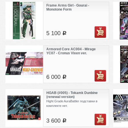
Frame Arms Girl - Gourai -
Monotone Form
5 100
c
Armored Core AC004 - Mirage
YC07 - Cronus Vixen ver.
6 000
c
HGAB (#005) - Tokamk Dunbine
(renewal version)
Hight Grade AuraBattler подставки в
комплекте нет.
3 600
c