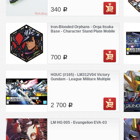
340
c
Iron-Blooded Orphans - Orga Itsuka
Base - Character Stand Plate Mobile
Suit Gundam
700
c
HGUC (#165) - LM312V04 Victory
Gundam - League Militare Multiple
Mobile Suit
2 700
c
LM HG 005 - Evangelion EVA-03