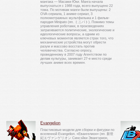
мангака — Масами Юки. Манга начала
выпускаться с 1988 года, всего выпущено 22
тома. По мотивам манги были выпущены: 2
OVA-сериала, 1 аниме-сериал, 3
полнометражных мультфильма и 1 фильм-
пародия Minipato (яп. ミニパト). Помимо темы
управления роботами, в произведениях
затрагиваются политические, экологические и
идеологические вопросы, а одним из
ключевых моментов является страх того, что
механические устройства могут обрести
разум и массово восстать против
человечества. Согласно опросу,
проведенному в 2007 году Агентством по
делам культуры, занимает 27-е место среди
лучших аниме всех времен.
Evangelion
Пластиковые модели для сборки и фигурки по
вселенной Evangelion. «Евангелион» (яп. 新世
紀エヴァンゲリオン Синсэйки Эвангэрион,