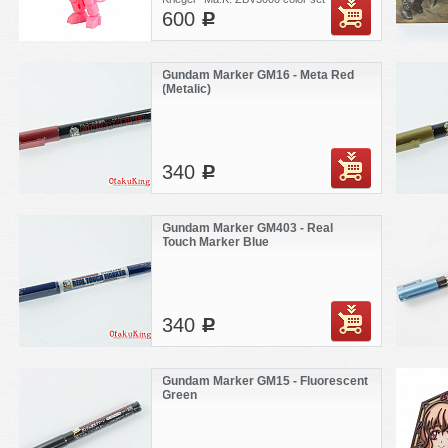
600
pink Armored Fighting Suit. Сеты наклеек
c
идут рандомно. Kaiyodo Capsule Kit
Gundam Marker GM16 - Meta Red
(Metalic)
340
c
Gundam Marker GM403 - Real
Touch Marker Blue
340
c
Gundam Marker GM15 - Fluorescent
Green