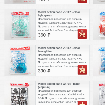
Model action base vt-112 - сlear
light green
Пластиковая подставка для сборных
моделей Gundam масштаба RG / HG
По сути эта китайская подставка, копия
японской Action Base 5 от бандай.
360
c
Model action base vt-112 - clear
blue glitter
Пластиковая подставка для сборных
моделей Gundam масштаба RG / HG
По сути эта китайская подставка, копия
японской Action Base 5 от бандай.
390
c
Model action base ws-04 - black
(черный)
Пластиковая подставка для сборных
моделей Gundam масштаба RG / HG /
1/144 По сути эта китайская подставка,
копия японской Action Base 2 от бандай.